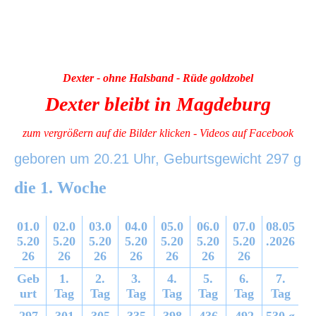
Dexter - ohne Halsband - Rüde goldzobel
Dexter bleibt in Magdeburg
zum vergrößern auf die Bilder klicken - Videos auf Facebook
geboren um 20.21 Uhr, Geburtsgewicht 297 g
die 1. Woche
01.0
02.0
03.0
04.0
05.0
06.0
07.0
08.05
5.20
5.20
5.20
5.20
5.20
5.20
5.20
.2026
26
26
26
26
26
26
26
Geb
1.
2.
3.
4.
5.
6.
7.
urt
Tag
Tag
Tag
Tag
Tag
Tag
Tag
297
301
305
335
398
436
492
530 g