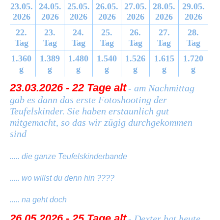
23.05.
24.05.
25.05.
26.05.
27.05.
28.05.
29.05.
2026
2026
2026
2026
2026
2026
2026
22.
23.
24.
25.
26.
27.
28.
Tag
Tag
Tag
Tag
Tag
Tag
Tag
1.360
1.389
1.480
1.540
1.526
1.615
1.720
g
g
g
g
g
g
g
23.03.2026 - 22 Tage alt
- am Nachmittag
gab es dann das erste Fotoshooting der
Teufelskinder. Sie haben erstaunlich gut
mitgemacht, so das wir zügig durchgekommen
sind
..... die ganze Teufelskinderbande
..... wo willst du denn hin ????
..... na geht doch
26.05.2026 - 25 Tage alt
- Dexter hat heute