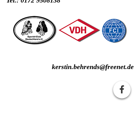
Tel.: 0172 9508138
kerstin.behrends@freenet.de