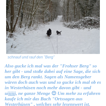
schnauf und rauf den "Berg"
Also gucke ich mal was der "Frohser Berg" so
her gibt - und stoße dabei auf eine Sage, die sich
um den Berg rankt. Sagen als Namensgeber
wären doch auch was und so gucke ich mal ob es
in Westerhüsen noch mehr davon gibt - und
uijjjjj, ne ganze Menge
😊
Um mehr zu erfahren
kaufe ich mir das Buch "Ortssagen aus
Westerhüsen" , welches sehr lesenswert ist.