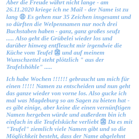
Aber die Freude währt nicht lange - am
26.11.2020 kriege ich ne Mail - der Name ist zu
lang
😩
Es gehen nur 35 Zeichen insgesamt und
so dürften die Welpennamen nur noch drei
Buchstaben haben - ganz, ganz großes seufz
..... Also geht die Grübelei wieder los und
darüber hinweg entfleucht mir irgendwie die
Küche vom Teufel
👺
und auf meinem
Wunschzettel steht plötzlich " aus der
Teufelshöhle" .....
Ich habe Wochen !!!!!! gebraucht um mich für
einen !!!!! Namen zu entscheiden und nun geht
das ganze wieder von vorne los. Also gucke ich
mal was Magdeburg so an Sagen zu bieten hat -
es gibt einige, aber keine die einen vernünftigen
Namen hergeben würde und außerdem bin ich
einfach in die Teufelsküche verliebt
👺
Da es mit
"Teufel" ziemlich viele Namen gibt und so die
Möglichkeit besteht, dass der Name abgelehnt