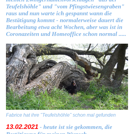
Teufelshöhle" und "vom Pfingstwiesengraben"
raus und nun warte ich gespannt wann die
Bestätigung kommt - normalerweise dauert die
Bearbeitung etwa acht Wochen, aber was ist in
Coronazeiten und Homeoffice schon normal .....
Fabrice hat ihre "Teufelshöhle" schon mal gefunden
13.02.2021
- heute ist sie gekommen, die