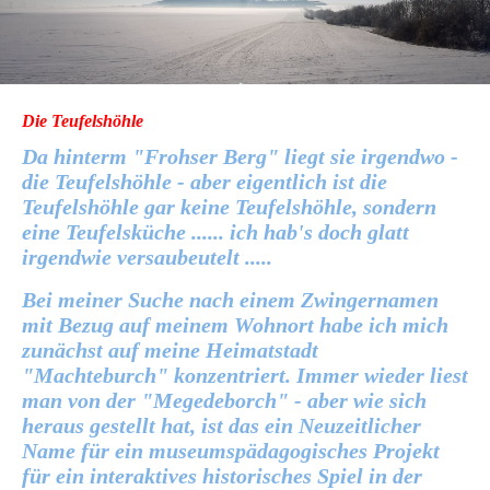
Die Teufelshöhle
Da hinterm "Frohser Berg" liegt sie irgendwo -
die Teufelshöhle - aber eigentlich ist die
Teufelshöhle gar keine Teufelshöhle, sondern
eine Teufelsküche ...... ich hab's doch glatt
irgendwie versaubeutelt .....
Bei meiner Suche nach einem Zwingernamen
mit Bezug auf meinem Wohnort habe ich mich
zunächst auf meine Heimatstadt
"Machteburch" konzentriert. Immer wieder liest
man von der "Megedeborch" - aber wie sich
heraus gestellt hat, ist das ein Neuzeitlicher
Name für ein museumspädagogisches Projekt
für ein interaktives historisches Spiel in der